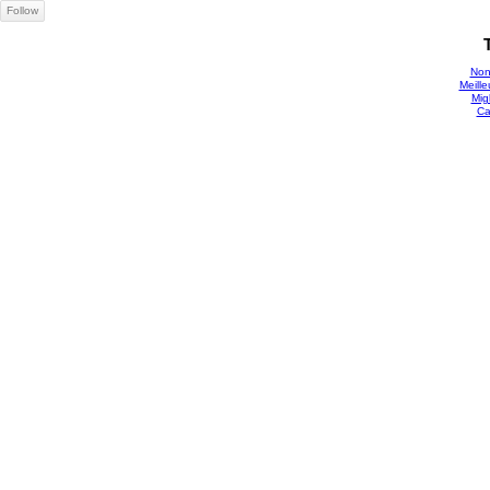
Follow
Non
Meille
Mig
Ca